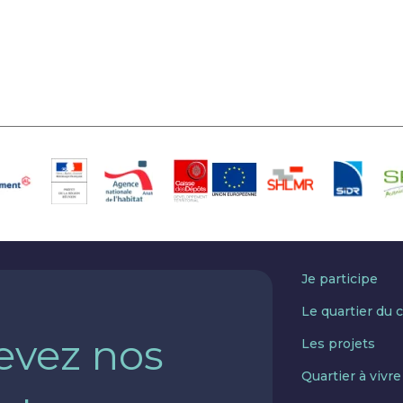
Je participe
Le quartier du c
evez nos
Les projets
Quartier à vivre